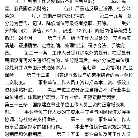
（三）利用工作之便谋取不正当利益的； （四）挥
霍、浪费国家资财的； （五）严重违反职业道德、社会公
德的； （六）其他严重违反纪律的。 第二十九条 处
分分为警告、记过、降低岗位等级或者撤职、开除。 受处
分的期间为：警告，6个月；记过，12个月；降低岗位等级或者
撤职，24个月。 第三十条 给予工作人员处分，应当事实
清楚、证据确凿、定性准确、处理恰当、程序合法、手续完
备。 第三十一条 工作人员受开除以外的处分，在受处分
期间没有再发生违纪行为的，处分期满后，由处分决定单位解
除处分并以书面形式通知本人。 第七章 工资福利和社会
保险 第三十二条 国家建立激励与约束相结合的事业单位
工资制度。 事业单位工作人员工资包括基本工资、绩效工
资和津贴补贴。 事业单位工资分配应当结合不同行业事业
单位特点，体现岗位职责、工作业绩、实际贡献等因素。
第三十三条 国家建立事业单位工作人员工资的正常增长机
制。 事业单位工作人员的工资水平应当与国民经济发展相
协调、与社会进步相适应。 第三十四条 事业单位工作人
员享受国家规定的福利待遇。 事业单位执行国家规定的工
时制度和休假制度。 第三十五条 事业单位及其工作人员