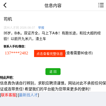
信息内容
司机
滨州人才网 2026.08.07
举报
35岁，B本。双证齐全，马上下A本！有跑长途，和拉大超的经
验！以前开九米六，渣土车
联系人手机/微信：
(查看需要80金币)
137****2482
点击查看完整信息
特此声明：
信息真伪请自行辨别，求职应聘须谨慎，网站对此不承担任何保
证或连带责任! 希望我们的平台能为您带来更多的便利！
[
联系客服
]
[
最新找人才
]